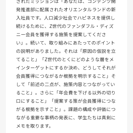
されたミッションは「あなたは、コンテンツ開
発推進部に配属されたオリエンタルランドの新
入社員です。人口減少社会でハピネスを提供し
続けるために、Z世代のファンダフル
・
ディズ
ニー会員を獲得する施策を提案してくださ
い」。続いて、取り組みにあたってのポイント
の説明がありました。それは「原因の仮説を立
てること」「Z世代のとくにどのような層をメ
インターゲットにするか決め、どうしてそれが
会員獲得につながるか根拠を明示すること」そ
して「前述の二点が、施策内容とつながってい
ること」。さらに「年会費
を下げる
以外の切り
口にすること」「提案する策が会員獲得につな
がる根拠を示すこと」。課題の構成や評価につ
ながる重要な事柄の発表に、学生たちは真剣に
メモを取ります。