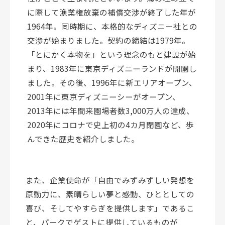
に際して漁業権放棄の補償交渉が終了した年が
1964年。同時期に、本格的なディズニー社との
交渉が始まりました。契約の締結は1979年。
「とにかく本物を」という理念のもと建設が始
まり、1983年に東京ディズニーランドが開園し
ました。その後、19
96
年に新エリアオープン、
2001年に
東京
ディズニーシー
が
オープン、
2013年に
は
年間来
園場
者
数3,000万人
の達成、
2020年にコロナで史上初の4カ月閉園など、歩
んできた歴史を紹介しました。
また、企業使命が「自由でみずみずしい発想を
原動力に、素晴らしい夢と感動、ひととしての
喜び、そしてやすらぎを提供します」であるこ
と、パークでゲストに提供しているものが